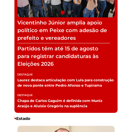
Partidos têm até 15 de agosto
para registrar candidaturas às
Eleições 2026
Vicentinho Júnior amplia apoio
político em Peixe com adesão de
prefeito e vereadores
DESTAQUE
Laurez destaca articulação com Lula para construção
de nova ponte entre Pedro Afonso e Tupirama
DESTAQUE
Chapa de Carlos Gaguim é definida com Muniz
Araújo e Aluísio Gregório na suplência
Estado