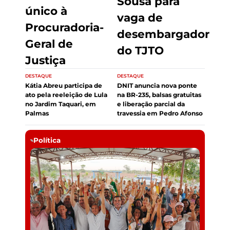
Sousa para
único à
vaga de
Procuradoria-
desembargador
Geral de
do TJTO
Justiça
DESTAQUE
DESTAQUE
Kátia Abreu participa de
DNIT anuncia nova ponte
ato pela reeleição de Lula
na BR-235, balsas gratuitas
no Jardim Taquari, em
e liberação parcial da
Palmas
travessia em Pedro Afonso
Política