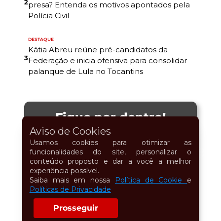
2
presa? Entenda os motivos apontados pela
Polícia Civil
DESTAQUE
Kátia Abreu reúne pré-candidatos da
3
Federação e inicia ofensiva para consolidar
palanque de Lula no Tocantins
Fique por dentro!
Aviso de Cookies
Preencha os dados e receba as novidades!
Usamos cookies para otimizar as
funcionalidades do site, personalizar o
conteúdo proposto e dar a você a melhor
Nome completo
experiência possível.
Saiba mais em nossa
Política de Cookie
e
Políticas de Privacidade
Prosseguir
E-mail