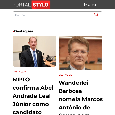
Menu
Destaques
DESTAQUE
DESTAQUE
MPTO
Wanderlei
confirma Abel
Barbosa
Andrade Leal
nomeia Marcos
Júnior como
Antônio de
candidato