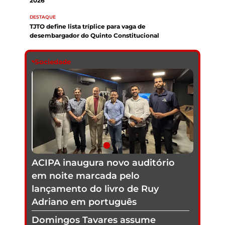
2026
DESTAQUE
TJTO define lista tríplice para vaga de
desembargador do Quinto Constitucional
Sociedade
Domingos Tavares assume
Fecomércio Tocantins em
solenidade que reúne lideranças
políticas e empresariais
ACIPA inaugura novo auditório