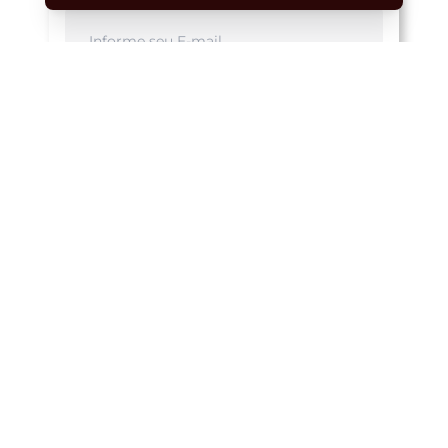
Li e concordo com
Termos de Uso e Políticas de
Privacidade
Cadastrar
Últimas Notícias
DESTAQUE
Vicentinho Júnior amplia apoio
político em Peixe com adesão de
prefeito e vereadores
DESTAQUE
Projeto Escolas que Transformam
chega à rede pública de Colinas do